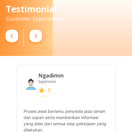
Testimonial
Customer Experinence
Ngadimin
Supervisor
5
Proses awal bertemu penyedia jasa ramah
P
dan sopan serta memberikan informasi
p
yang jelas dari semua step pekerjaan yang
dilakukan.