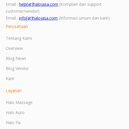
Email :
help[at]halojasa.com
(Komplain dan support
customer/vendor)
Email :
info[at]halojasa.com
(Informasi umum dan karir)
Perusahaan
Tentang Kami
Overview
Blog News
Blog Vendor
Karir
Layanan
Halo Massage
Halo Auto
Halo Fix