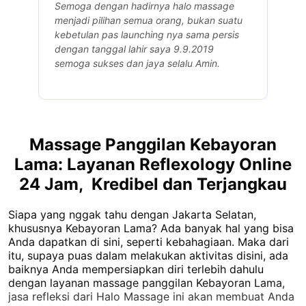
an
Semoga dengan hadirnya halo massage
H
menjadi pilihan semua orang, bukan suatu
g
it
kebetulan pas launching nya sama persis
d
dengan tanggal lahir saya 9.9.2019
p
semoga sukses dan jaya selalu Amin.
b
k
Massage Panggilan Kebayoran
Lama: Layanan Reflexology Online
24 Jam, Kredibel dan Terjangkau
Siapa yang nggak tahu dengan Jakarta Selatan,
khususnya Kebayoran Lama? Ada banyak hal yang bisa
Anda dapatkan di sini, seperti kebahagiaan. Maka dari
itu, supaya puas dalam melakukan aktivitas disini, ada
baiknya Anda mempersiapkan diri terlebih dahulu
dengan layanan
massage panggilan Kebayoran Lama
,
jasa refleksi dari Halo Massage ini akan membuat Anda