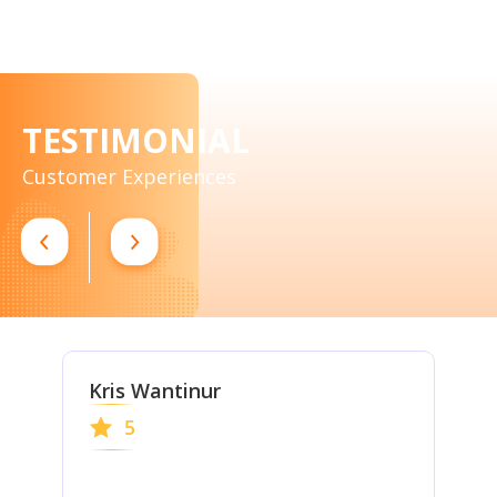
TESTIMONIAL
Customer Experiences
Kris Wantinur
S
5