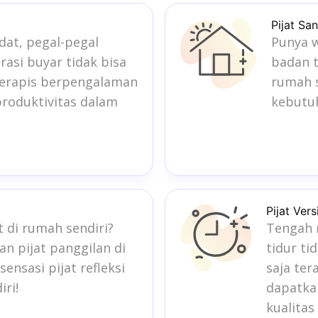
Pijat Sa
dat, pegal-pegal
Punya w
asi buyar tidak bisa
badan t
 terapis berpengalaman
rumah s
roduktivitas dalam
kebutuh
Pijat Ver
 di rumah sendiri?
Tengah m
nan
pijat panggilan
di
tidur ti
ensasi pijat refleksi
saja ter
ri!
dapatkan
kualitas