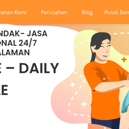
E PANGGILAN
yanan Kami
Perusahan
Blog
Pusat Ba
NDAK- JASA
NAL 24/7
ALAMAN
– DAILY
LE