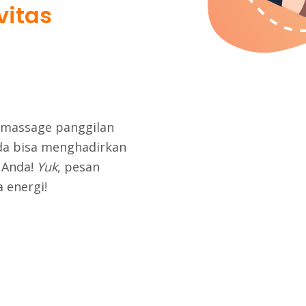
ivitas
 massage
panggilan
nda bisa menghadirkan
 Anda!
Yuk
, pesan
 energi!