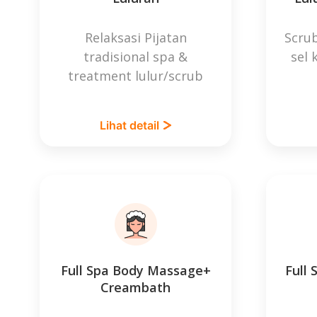
Relaksasi Pijatan
Scru
tradisional spa &
sel 
treatment lulur/scrub
Lihat detail
Full Spa Body Massage+
Full
Creambath