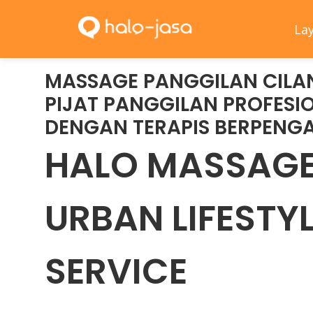
BERANDA
LAYANAN KAMI
MASSAG
La
CILANDAK
MASSAGE PANGGILAN CILA
PIJAT PANGGILAN PROFESIO
DENGAN TERAPIS BERPENG
HALO MASSAGE 
URBAN LIFESTY
SERVICE