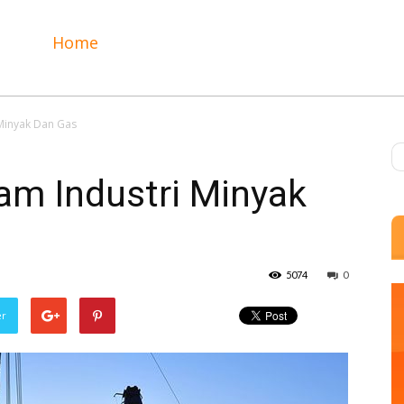
Home
 Minyak Dan Gas
am Industri Minyak
5074
0
er