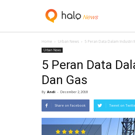
Blog
Home
Urban News
5 Peran Data Dalam Industri
Urban News
5 Peran Data Dal
Dan Gas
By
Andi
-
December 2, 2018
Share on Facebook
Tweet on Twitt