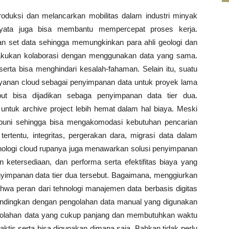
roduksi dan melancarkan mobilitas dalam industri minyak
nyata juga bisa membantu mempercepat proses kerja.
n set data sehingga memungkinkan para ahli geologi dan
lakukan kolaborasi dengan menggunakan data yang sama.
rta bisa menghindari kesalah-fahaman. Selain itu, suatu
ayanan cloud sebagai penyimpanan data untuk proyek lama
but bisa dijadikan sebaga penyimpanan data tier dua.
ntuk archive project lebih hemat dalam hal biaya. Meski
puni sehingga bisa mengakomodasi kebutuhan pencarian
ertentu, integritas, pergerakan dara, migrasi data dalam
ehnologi cloud rupanya juga menawarkan solusi penyimpanan
ketersediaan, dan performa serta efektifitas biaya yang
nyimpanan data tier dua tersebut. Bagaimana, menggiurkan
bahwa peran dari tehnologi manajemen data berbasis digitas
Bandingkan dengan pengolahan data manual yang digunakan
engolahan data yang cukup panjang dan membutuhkan waktu
raktis serta bisa digunakan dimana saja. Bahkan tidak perlu