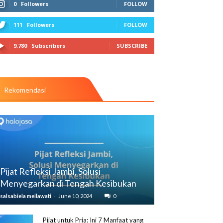
0
Followers
FOLLOW
111
Followers
FOLLOW
9,780
Subscribers
SUBSCRIBE
Rekomendasi
Pijat Refleksi Jambi, Solusi
Menyegarkan di Tengah Kesibukan
-
salsabiela meilawati
June 10, 2024
0
Pijat untuk Pria: Ini 7 Manfaat yang