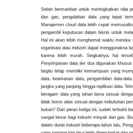
Selain bermanfaat untuk meningkatkan nilai p
dan gas, pengolahan data yang tepat ter
Manajemen cloud data lebih cepat memusatka
pengambil keputusan dalam bisnis untuk me
Hal ini akan lebih menghemat waktu mereka se
organisasi atau industri dapat menggunakna l
karena lebih murah. Singkatnya, hal terse
Penyimpanan data tier dua digunakan khusus u
begitu tetap memiliki kemampuan yang mum
data, keamanan data, pengambilan data-data t
jangka yang panjang hingga replikasi data. T
beragam data yang tahan lama sesuai dengan 
tidak boros alias sesuai dengan kebutuhan pe
bukan? Dari peran ketiga ini, sudah terbukti 
sangat besar bagi industri minyak dan gas. 
dalam dunia industri beberapa tahun lalu. P
yang panjang kini bisa lebih dipersingkat dan p