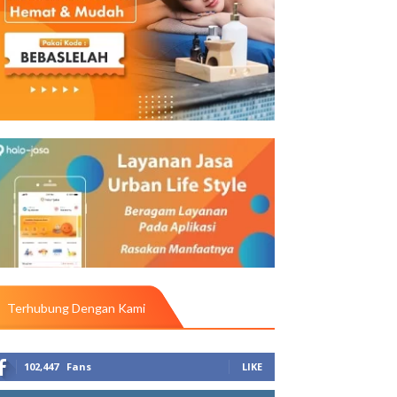
Terhubung Dengan Kami
102,447
Fans
LIKE