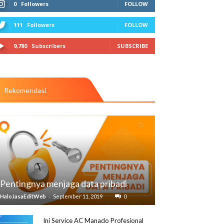
0
Followers
FOLLOW
111
Followers
FOLLOW
9,780
Subscribers
SUBSCRIBE
Rekomendasi
Pentingnya menjaga data pribadi
-
HaloJasaEditWeb
September 11, 2019
0
Ini Service AC Manado Profesional