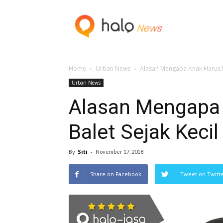
Blog
Home
Urban News
Alasan Mengapa Anak Harus Be
Urban News
Alasan Mengapa 
Balet Sejak Kecil
By
Siti
-
November 17, 2018
Share on Facebook
Tweet on Twitt