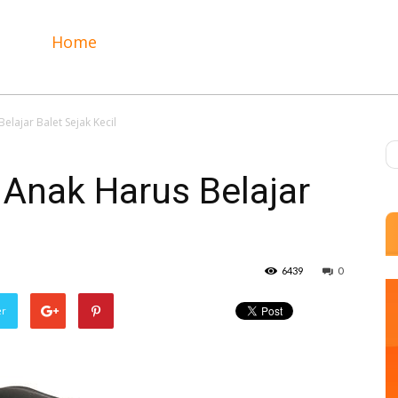
Home
lajar Balet Sejak Kecil
Anak Harus Belajar
6439
0
er