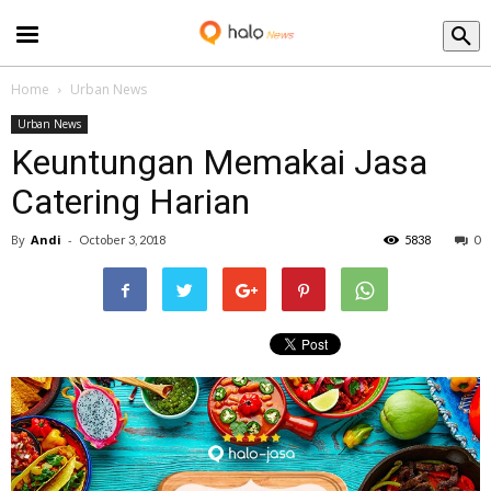
Blog
Home
Urban News
Urban News
Keuntungan Memakai Jasa
Catering Harian
By
Andi
-
October 3, 2018
5838
0