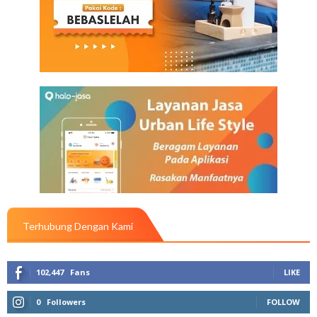
Terhubung Dengan Kami
102,447
Fans
LIKE
0
Followers
FOLLOW