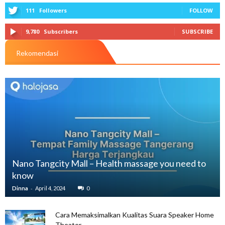
111
Followers
FOLLOW
9,780
Subscribers
SUBSCRIBE
Rekomendasi
Nano Tangcity Mall – Health massage you need to
know
-
Dinna
April 4, 2024
0
Cara Memaksimalkan Kualitas Suara Speaker Home
Theater