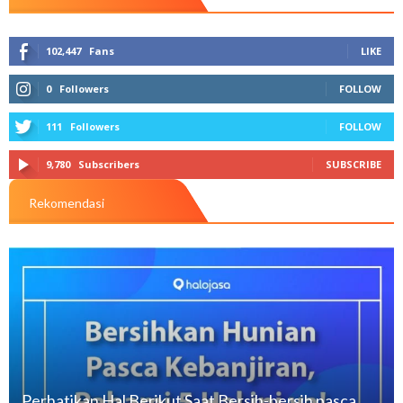
102,447
Fans
LIKE
0
Followers
FOLLOW
111
Followers
FOLLOW
9,780
Subscribers
SUBSCRIBE
Rekomendasi
Perhatikan Hal Berikut Saat Bersih-bersih pasca