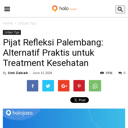
Blog
Home
Urban Tips
Urban Tips
Pijat Refleksi Palembang:
Alternatif Praktis untuk
Treatment Kesehatan
By
Umi Zakiah
-
June 11, 2024
1956
0