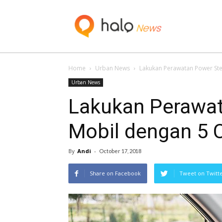
Blog
Home
Urban News
Lakukan Perawatan Power Stee
Urban News
Lakukan Perawat
Mobil dengan 5 C
By
Andi
-
October 17, 2018
Share on Facebook
Tweet on Twitt