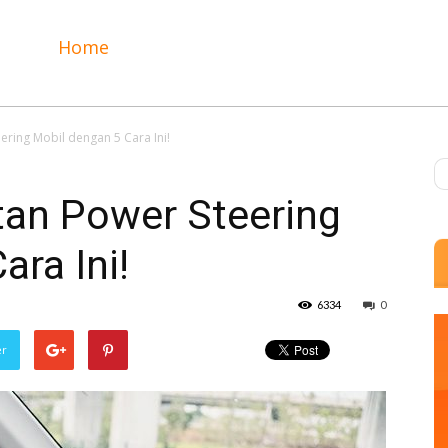
Home
ring Mobil dengan 5 Cara Ini!
an Power Steering
ara Ini!
6334
0
er