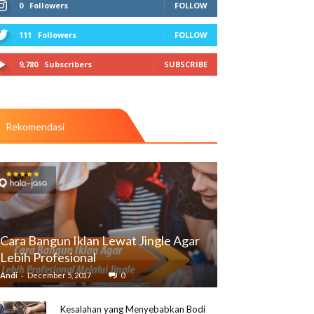
0
Followers
FOLLOW
111
Followers
FOLLOW
9,780
Subscribers
SUBSCRIBE
Rekomendasi
Cara Bangun Iklan Lewat Jingle Agar
Lebih Profesional
-
Andi
December 5, 2017
0
Kesalahan yang Menyebabkan Bodi