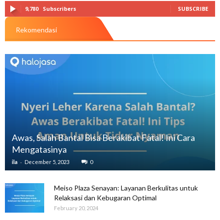
9,780
Subscribers
SUBSCRIBE
Rekomendasi
Awas, Salah Bantal Bisa Berakibat Fatal! Ini Cara
Mengatasinya
-
ila
December 5, 2023
0
Meiso Plaza Senayan: Layanan Berkulitas untuk
Relaksasi dan Kebugaran Optimal
February 20, 2024