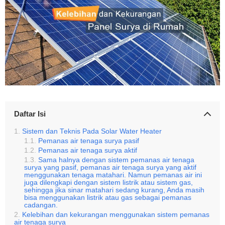
Daftar Isi
Sistem dan Teknis Pada Solar Water Heater
Pemanas air tenaga surya pasif
Pemanas air tenaga surya aktif
Sama halnya dengan sistem pemanas air tenaga
surya yang pasif, pemanas air tenaga surya yang aktif
menggunakan tenaga matahari. Namun pemanas air ini
juga dilengkapi dengan sistem listrik atau sistem gas,
sehingga jika sinar matahari sedang kurang, Anda masih
bisa menggunakan listrik atau gas sebagai pemanas
cadangan.
Kelebihan dan kekurangan menggunakan sistem pemanas
air tenaga surya