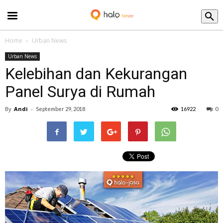
Blog
Home
Urban News
Urban News
Kelebihan dan Kekurangan
Panel Surya di Rumah
By
Andi
-
September 29, 2018
16922
0