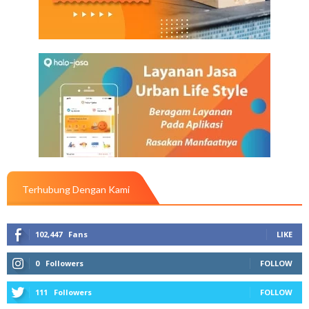
Terhubung Dengan Kami
102,447
Fans
LIKE
0
Followers
FOLLOW
111
Followers
FOLLOW