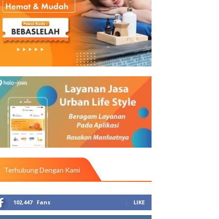
Terhubung Dengan Kami
102,447
Fans
LIKE