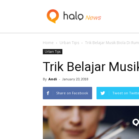
Blog
Home
Urban Tips
Trik Belajar Musik Biola Di Ru
Urban Tips
Trik Belajar Mus
By
Andi
-
January 23, 2018
Share on Facebook
Tweet on Twitt