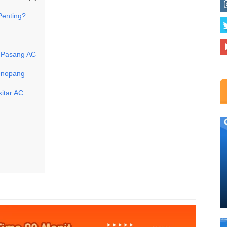
Penting?
t Pasang AC
Penopang
kitar AC