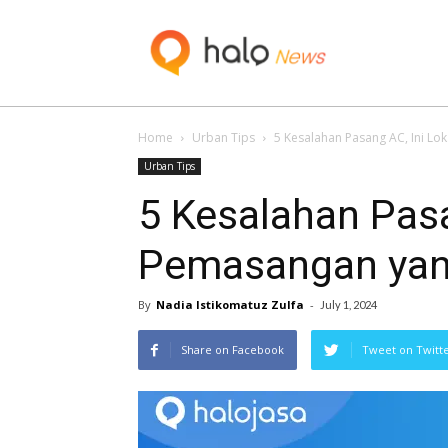
Blog
Home
Urban Tips
5 Kesalahan Pasang AC, Ini Lo
Urban Tips
5 Kesalahan Pasa
Pemasangan yan
By
Nadia Istikomatuz Zulfa
-
July 1, 2024
Share on Facebook
Tweet on Twitt