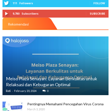
111
Followers
FOLLOW
9,780
Subscribers
SUBSCRIBE
Rekomendasi
Meiso Plaza Senayan: Layanan Berkulitas untuk
Relaksasi dan Kebugaran Optimal
-
listi
February 20, 2024
0
Pentingnya Memahami Pencegahan Virus Corona
March 3, 2020