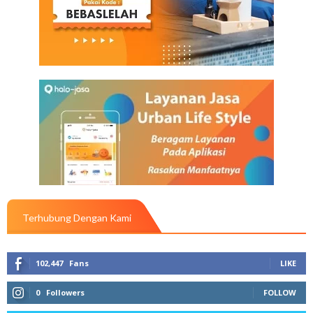
Terhubung Dengan Kami
102,447
Fans
LIKE
0
Followers
FOLLOW