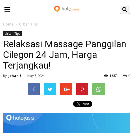
Blog
Home
Urban Tips
Urban Tips
Relaksasi Massage Panggilan
Cilegon 24 Jam, Harga
Terjangkau!
By
Jehan El
-
May 8, 2024
1657
0