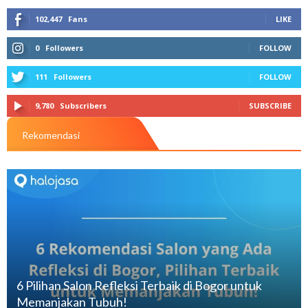
102,447
Fans
LIKE
0
Followers
FOLLOW
111
Followers
FOLLOW
9,780
Subscribers
SUBSCRIBE
Rekomendasi
6 Pilihan Salon Refleksi Terbaik di Bogor untuk
Memanjakan Tubuh!