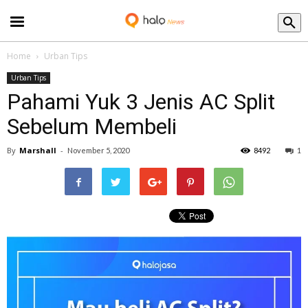
Blog
Home
Urban Tips
Urban Tips
Pahami Yuk 3 Jenis AC Split
Sebelum Membeli
By
Marshall
-
November 5, 2020
8492
1