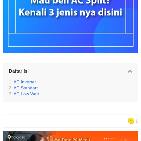
Daftar Isi
AC Inverter
AC Standart
AC Low Watt
1