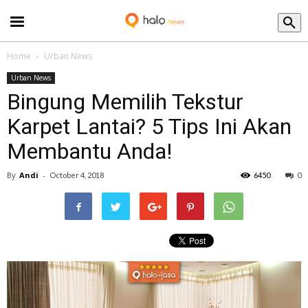
Blog
Home
Urban News
Urban News
Bingung Memilih Tekstur
Karpet Lantai? 5 Tips Ini Akan
Membantu Anda!
By
Andi
-
October 4, 2018
6450
0