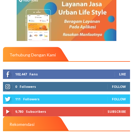
Terhubung Dengan Kami
102,447
Fans
LIKE
0
Followers
FOLLOW
111
Followers
FOLLOW
9,780
Subscribers
SUBSCRIBE
Rekomendasi