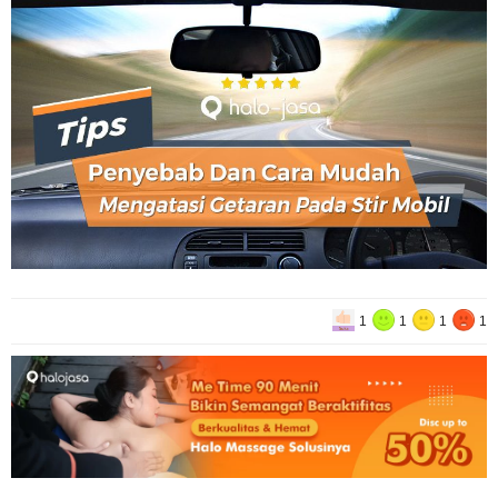
1
1
1
1