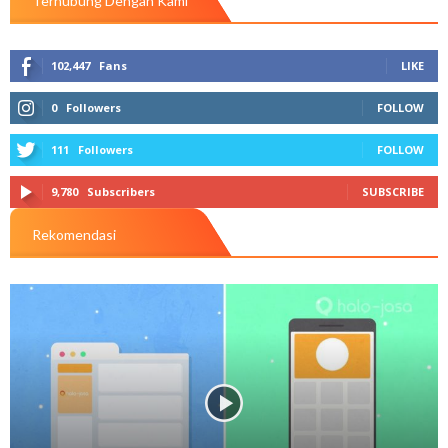
Terhubung Dengan Kami
102,447
Fans
LIKE
0
Followers
FOLLOW
111
Followers
FOLLOW
9,780
Subscribers
SUBSCRIBE
Rekomendasi