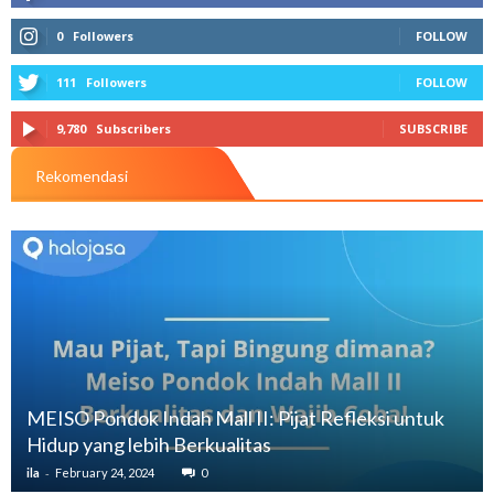
0
Followers
FOLLOW
111
Followers
FOLLOW
9,780
Subscribers
SUBSCRIBE
Rekomendasi
MEISO Pondok Indah Mall II: Pijat Refleksi untuk
Hidup yang lebih Berkualitas
-
ila
February 24, 2024
0