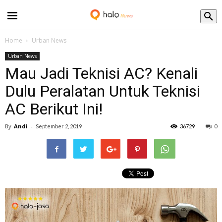
Blog
Home
Urban News
Urban News
Mau Jadi Teknisi AC? Kenali
Dulu Peralatan Untuk Teknisi
AC Berikut Ini!
By
Andi
-
September 2, 2019
36729
0