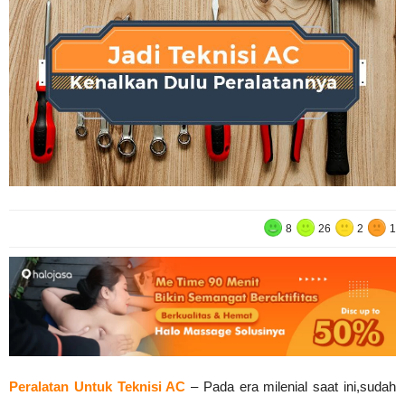
8
26
2
1
Peralatan Untuk Teknisi AC
– Pada era milenial saat ini,sudah