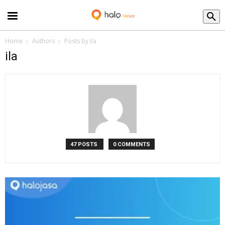
Blog
Home
Authors
Posts by ila
ila
47 POSTS
0 COMMENTS