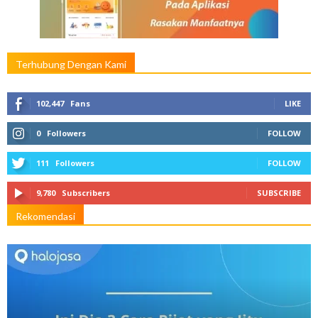
Terhubung Dengan Kami
102,447
Fans
LIKE
0
Followers
FOLLOW
111
Followers
FOLLOW
9,780
Subscribers
SUBSCRIBE
Rekomendasi