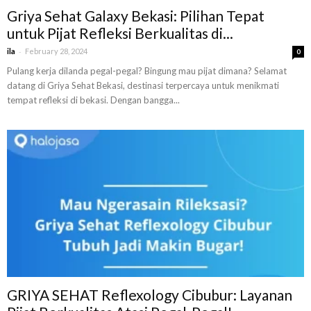
Griya Sehat Galaxy Bekasi: Pilihan Tepat
untuk Pijat Refleksi Berkualitas di...
-
ila
February 28, 2024
0
Pulang kerja dilanda pegal-pegal? Bingung mau pijat dimana? Selamat
datang di Griya Sehat Bekasi, destinasi terpercaya untuk menikmati
tempat refleksi di bekasi. Dengan bangga...
GRIYA SEHAT Reflexology Cibubur: Layanan