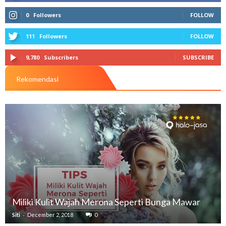
0
Followers
FOLLOW
111
Followers
FOLLOW
9,780
Subscribers
SUBSCRIBE
Rekomendasi
Miliki Kulit Wajah Merona Seperti Bunga Mawar
-
Siti
December 2, 2018
0