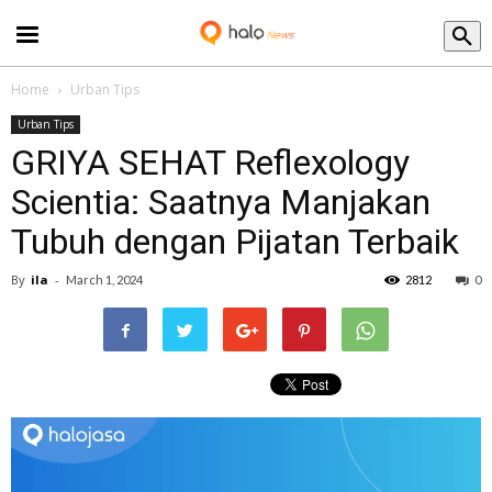
Blog
Home
Urban Tips
Urban Tips
GRIYA SEHAT Reflexology
Scientia: Saatnya Manjakan
Tubuh dengan Pijatan Terbaik
By
ila
-
March 1, 2024
2812
0