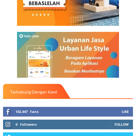
Terhubung Dengan Kami
102,447
Fans
LIKE
0
Followers
FOLLOW