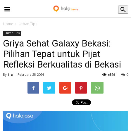
Blog
Home
Urban Tips
Urban Tips
Griya Sehat Galaxy Bekasi:
Pilihan Tepat untuk Pijat
Refleksi Berkualitas di Bekasi
By
ila
-
February 28, 2024
6896
0