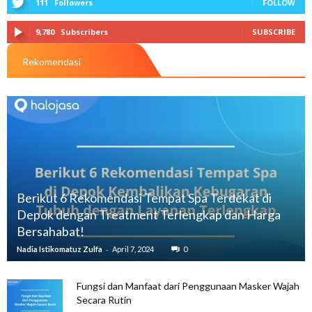
111
Followers
FOLLOW
9,780
Subscribers
SUBSCRIBE
Rekomendasi
Berikut 6 Rekomendasi Tempat Spa Terdekat di
Depok dengan Treatment Terlengkap dan Harga
Bersahabat!
-
Nadia Istikomatuz Zulfa
April 7, 2024
0
Fungsi dan Manfaat dari Penggunaan Masker Wajah
Secara Rutin