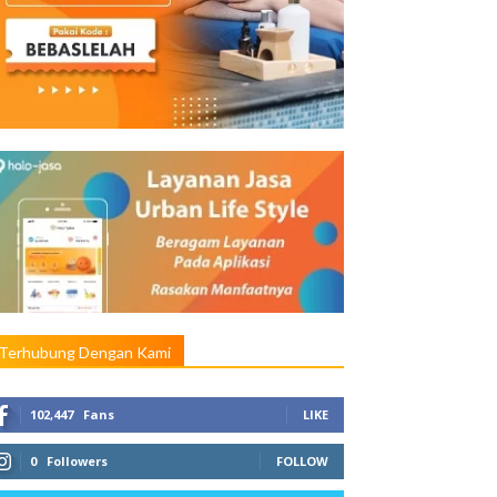
Terhubung Dengan Kami
102,447
Fans
LIKE
0
Followers
FOLLOW