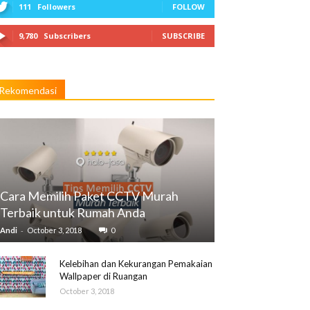
111
Followers
FOLLOW
9,780
Subscribers
SUBSCRIBE
Rekomendasi
Cara Memilih Paket CCTV Murah
Terbaik untuk Rumah Anda
-
Andi
October 3, 2018
0
Kelebihan dan Kekurangan Pemakaian
Wallpaper di Ruangan
October 3, 2018