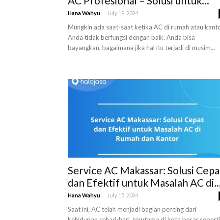
AC Profesional – Solusi untuk...
-
Hana Wahyu
July 19, 2024
Mungkin ada saat-saat ketika AC di rumah atau kant
Anda tidak berfungsi dengan baik. Anda bisa
bayangkan, bagaimana jika hal itu terjadi di musim...
Service AC Makassar: Solusi Cepa
dan Efektif untuk Masalah AC di..
-
Hana Wahyu
July 15, 2024
Saat ini, AC telah menjadi bagian penting dari
kehidupan sehari-hari, terutama di kota besar seperti