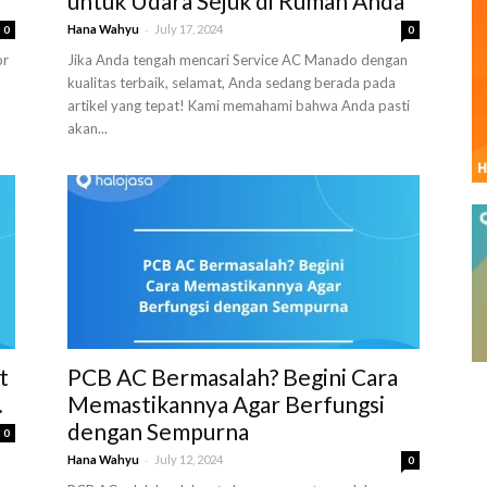
untuk Udara Sejuk di Rumah Anda
-
Hana Wahyu
July 17, 2024
0
0
or
Jika Anda tengah mencari Service AC Manado dengan
kualitas terbaik, selamat, Anda sedang berada pada
artikel yang tepat! Kami memahami bahwa Anda pasti
akan...
t
PCB AC Bermasalah? Begini Cara
.
Memastikannya Agar Berfungsi
dengan Sempurna
0
-
Hana Wahyu
July 12, 2024
0