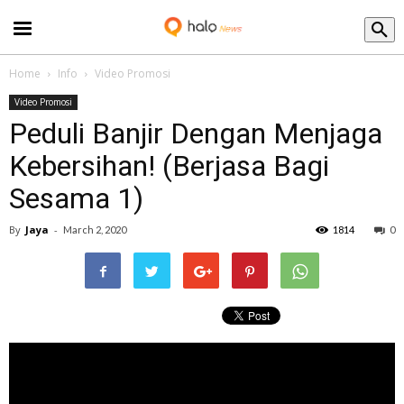
Blog
Home
Info
Video Promosi
Video Promosi
Peduli Banjir Dengan Menjaga
Kebersihan! (Berjasa Bagi
Sesama 1)
By
Jaya
-
March 2, 2020
1814
0