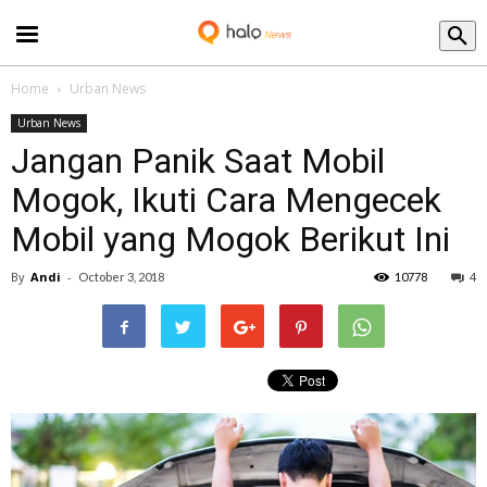
Blog
Home
Urban News
Urban News
Jangan Panik Saat Mobil
Mogok, Ikuti Cara Mengecek
Mobil yang Mogok Berikut Ini
By
Andi
-
October 3, 2018
10778
4