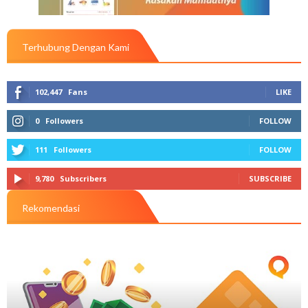
Terhubung Dengan Kami
102,447
Fans
LIKE
0
Followers
FOLLOW
111
Followers
FOLLOW
9,780
Subscribers
SUBSCRIBE
Rekomendasi