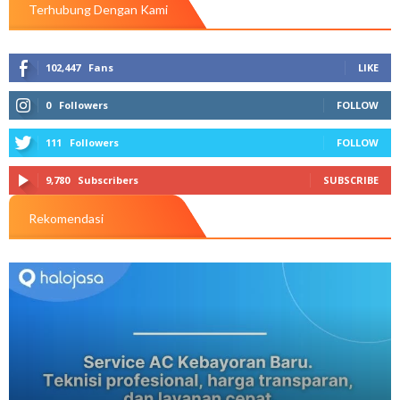
Terhubung Dengan Kami
102,447
Fans
LIKE
0
Followers
FOLLOW
111
Followers
FOLLOW
9,780
Subscribers
SUBSCRIBE
Rekomendasi