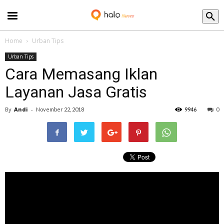
Blog
Home
Urban Tips
Urban Tips
Cara Memasang Iklan
Layanan Jasa Gratis
By
Andi
-
November 22, 2018
9946
0