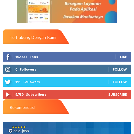
Terhubung Dengan Kami
102,447
Fans
LIKE
0
Followers
FOLLOW
111
Followers
FOLLOW
9,780
Subscribers
SUBSCRIBE
Rekomendasi