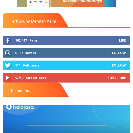
Terhubung Dengan Kami
102,447
Fans
LIKE
0
Followers
FOLLOW
111
Followers
FOLLOW
9,780
Subscribers
SUBSCRIBE
Rekomendasi