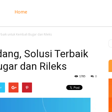
Home
erbaik untuk Kembali Bugar dan Rileks
dang, Solusi Terbaik
gar dan Rileks
1785
0
er