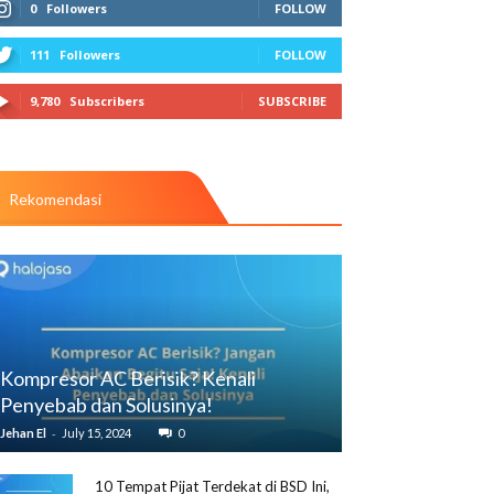
0
Followers
FOLLOW
111
Followers
FOLLOW
9,780
Subscribers
SUBSCRIBE
Rekomendasi
Kompresor AC Berisik? Kenali
Penyebab dan Solusinya!
-
Jehan El
July 15, 2024
0
10 Tempat Pijat Terdekat di BSD Ini,