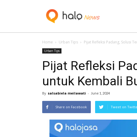
Blog
Home
Urban Tips
Pijat Refleksi Padang, Solusi T
Urban Tips
Pijat Refleksi Pa
untuk Kembali Bu
By
salsabiela meilawati
-
June 1, 2024
Share on Facebook
Tweet on Twitt