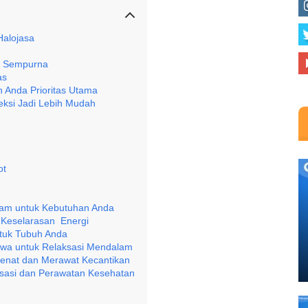
Halojasa
in Sempurna
as
n Anda Prioritas Utama
leksi Jadi Lebih Mudah
ot
Jam untuk Kebutuhan Anda
n Keselarasan Energi
ntuk Tubuh Anda
mewa untuk Relaksasi Mendalam
Penat dan Merawat Kecantikan
aksasi dan Perawatan Kesehatan