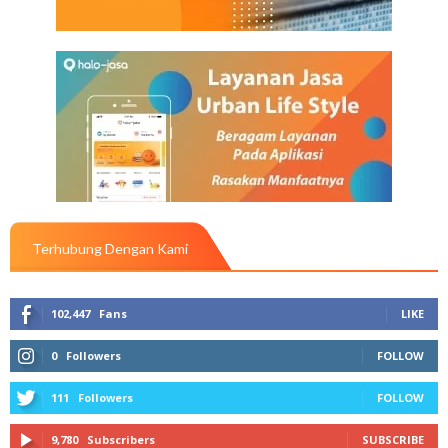
Terhubung Dengan Kami
102,447
Fans
LIKE
0
Followers
FOLLOW
111
Followers
FOLLOW
9,780
Subscribers
SUBSCRIBE