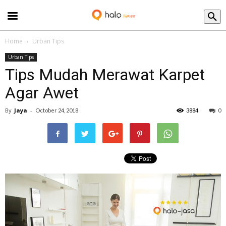
Blog
Home
Urban Tips
Urban Tips
Tips Mudah Merawat Karpet
Agar Awet
By
Jaya
-
October 24, 2018
3884
0