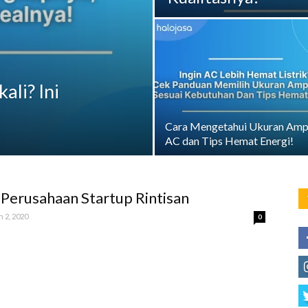
ali? Ini
Cara Mengetahui Ukuran Amp
AC dan Tips Hemat Energi!
 Perusahaan Startup Rintisan
 2, 2020
0