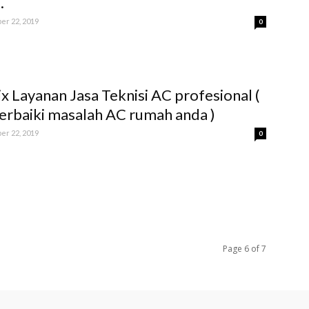
.
er 22, 2019
0
ix Layanan Jasa Teknisi AC profesional (
baiki masalah AC rumah anda )
er 22, 2019
0
Page 6 of 7