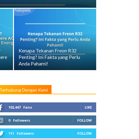
Kenapa Tekanan Freon R32
ere
Penting? Ini Fakta yang Perlu
Anda Pahami!
Terhubung Dengan Kami
102,447
Fans
LIKE
0
Followers
FOLLOW
111
Followers
FOLLOW