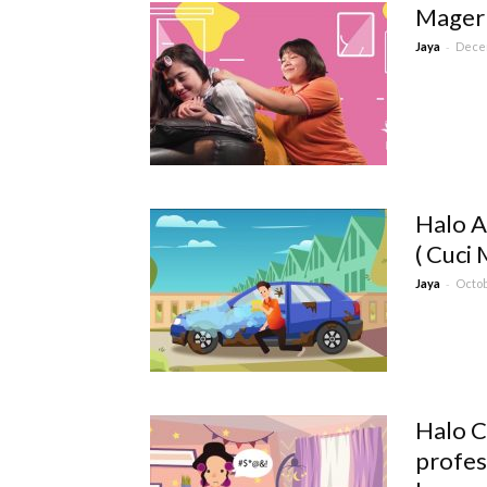
Mager 
-
Jaya
Decem
Halo A
( Cuci
-
Jaya
Octob
Halo C
profes