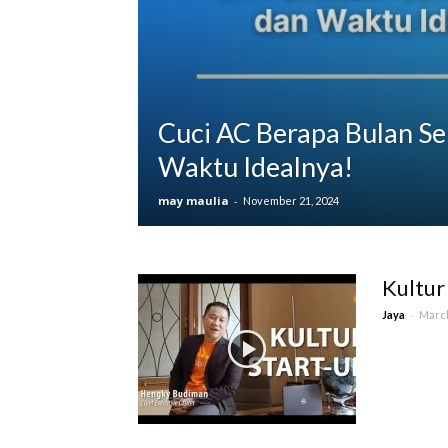
Cuci AC Berapa Bulan Sek
Waktu Idealnya!
may maulia
-
November 21, 2024
Kultur
-
Jaya
March