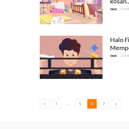
kosan..
-
Jaya
Octob
Halo F
Memper
-
Jaya
Octob
...
1
5
6
7