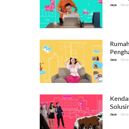
-
Jaya
Decem
Rumah 
Pengh
-
Jaya
Decem
Kenda
Solusi
-
Jaya
Decem