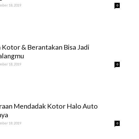
ber 18, 2019
0
Kotor & Berantakan Bisa Jadi
alangmu
ber 18, 2019
0
raan Mendadak Kotor Halo Auto
nya
ber 18, 2019
0