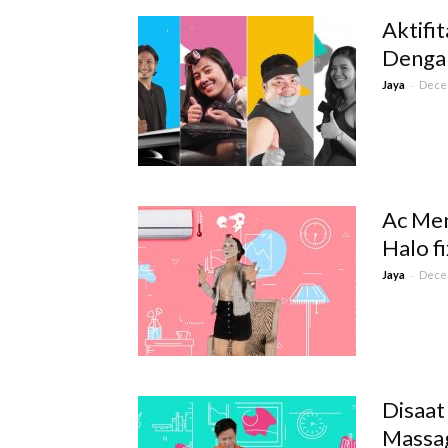
Aktifit
Dengan
-
Jaya
Decem
Ac Men
Halo fi
-
Jaya
Decem
Disaat
Massa