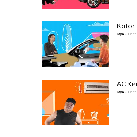
Kotor 
-
Jaya
Decem
AC Kem
-
Jaya
Decem