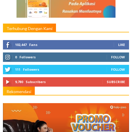
Terhubung Dengan Kami
102,447
Fans
LIKE
0
Followers
FOLLOW
111
Followers
FOLLOW
9,780
Subscribers
SUBSCRIBE
Rekomendasi